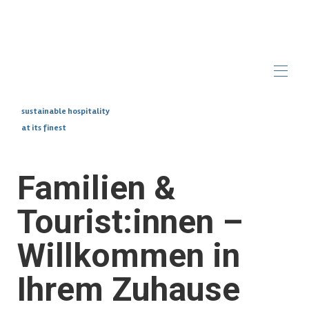
sustainable hospitality
at its finest
Home
Overview
Photos
Familien &
Insurance Stays
Make
Blog
▾
Tourist:innen –
Willkommen in
Ihrem Zuhause