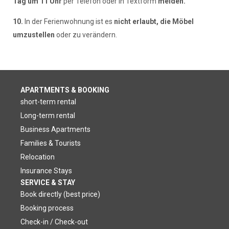
Tag um 11 Uhr
per Telefon oder in Textform
melden.
10.
In der Ferienwohnung ist es
nicht erlaubt, die Möbel
umzustellen
oder zu verändern.
APARTMENTS & BOOKING
short-term rental
Long-term rental
Business Apartments
Families & Tourists
Relocation
Insurance Stays
SERVICE & STAY
Book directly (best price)
Booking process
Check-in / Check-out