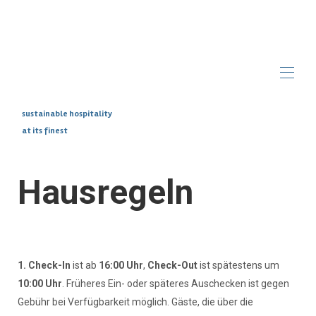
sustainable hospitality
at its finest
Home
Overview
Photos
Hausregeln
Insurance Stays
Make
Blog
▾
1. Check-In
ist ab
16:00 Uhr
,
Check-Out
ist spätestens um
10:00 Uhr
. Früheres Ein- oder späteres Auschecken ist gegen
Gebühr bei Verfügbarkeit möglich. Gäste, die über die